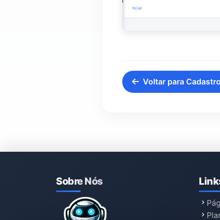
Voltar para Cadastro
Sobre Nós
Link
Pág
Pla