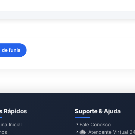
 de funis
s Rápidos
Suporte & Ajuda
ina Inicial
Fale Conosco
nos
Atendente Virtual 2