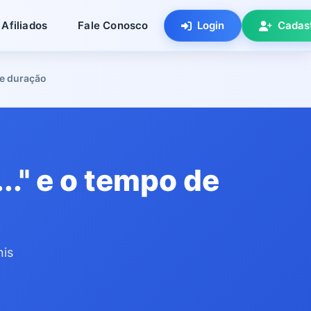
Afiliados
Fale Conosco
Login
Cadas
de duração
.." e o tempo de
nis