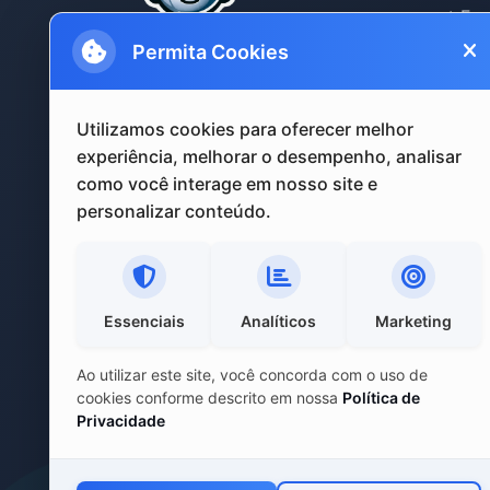
Fun
Te
Permita Cookies
Per
Utilizamos cookies para oferecer melhor
Automatize sua comunicação no
experiência, melhorar o desempenho, analisar
WhatsApp com nossa plataforma
como você interage em nosso site e
inteligente. Envie mensagens,
personalizar conteúdo.
áudios, imagens e muito mais de
forma automática.
Essenciais
Analíticos
Marketing
Ao utilizar este site, você concorda com o uso de
cookies conforme descrito em nossa
Política de
Privacidade